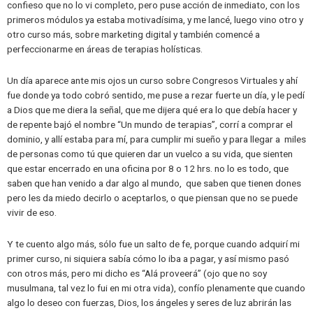
confieso que no lo vi completo, pero puse acción de inmediato, con los
primeros módulos ya estaba motivadísima, y me lancé, luego vino otro y
otro curso más, sobre marketing digital y también comencé a
perfeccionarme en áreas de terapias holísticas.
Un día aparece ante mis ojos un curso sobre Congresos Virtuales y ahí
fue donde ya todo cobró sentido, me puse a rezar fuerte un día, y le pedí
a Dios que me diera la señal, que me dijera qué era lo que debía hacer y
de repente bajó el nombre “Un mundo de terapias”, corrí a comprar el
dominio, y allí estaba para mí, para cumplir mi sueño y para llegar a miles
de personas como tú que quieren dar un vuelco a su vida, que sienten
que estar encerrado en una oficina por 8 o 12 hrs. no lo es todo, que
saben que han venido a dar algo al mundo, que saben que tienen dones
pero les da miedo decirlo o aceptarlos, o que piensan que no se puede
vivir de eso.
Y te cuento algo más, sólo fue un salto de fe, porque cuando adquirí mi
primer curso, ni siquiera sabía cómo lo iba a pagar, y así mismo pasó
con otros más, pero mi dicho es “Alá proveerá” (ojo que no soy
musulmana, tal vez lo fui en mi otra vida), confío plenamente que cuando
algo lo deseo con fuerzas, Dios, los ángeles y seres de luz abrirán las