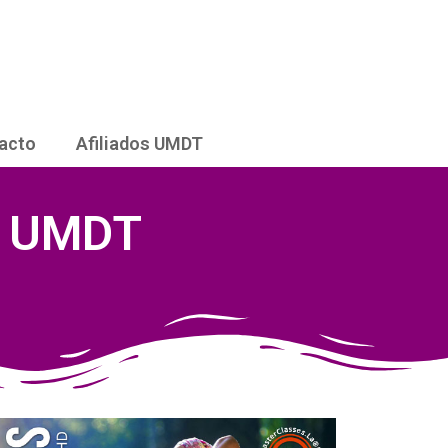
acto
Afiliados UMDT
r UMDT