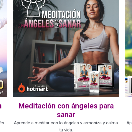
n
Meditación con ángeles para
sanar
vés
Aprende a meditar con lo ángeles y armoniza y calma
Ap
tu vida.